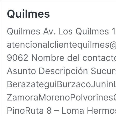
Quilmes
Quilmes Av. Los Quilmes 1
atencionalclientequilmes
9062 Nombre del contacto
Asunto Descripción Sucur
BerazateguiBurzacoJuni
ZamoraMorenoPolvorinesQu
PinoRuta 8 – Loma Hermo